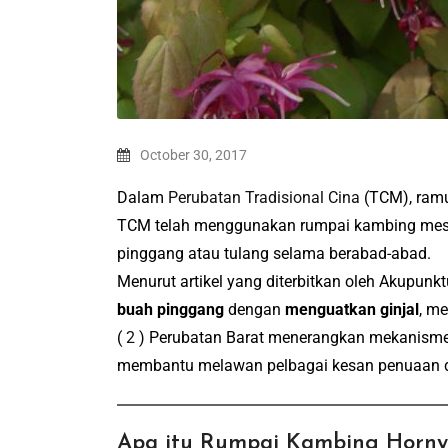
October 30, 2017
Dalam
Perubatan Tradisional Cina
(TCM), ramu
TCM telah menggunakan rumpai kambing mesu
pinggang atau tulang selama berabad-abad.
Menurut artikel yang diterbitkan oleh Akupunk
buah pinggang
dengan
menguatkan ginjal
, m
(
2
) Perubatan Barat menerangkan mekanisme
membantu melawan pelbagai kesan penuaan de
Apa itu Rumpai Kambing Horny