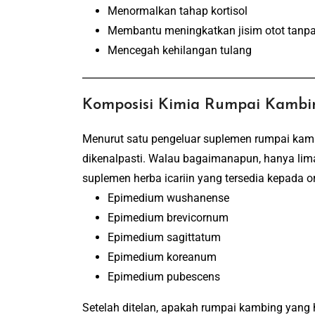
Menormalkan tahap kortisol
Membantu meningkatkan jisim otot tanp
Mencegah kehilangan tulang
Komposisi Kimia Rumpai Kambi
Menurut satu pengeluar suplemen rumpai kambi
dikenalpasti.
Walau bagaimanapun, hanya lima
suplemen herba icariin yang tersedia kepada o
Epimedium wushanense
Epimedium brevicornum
Epimedium sagittatum
Epimedium koreanum
Epimedium pubescens
Setelah ditelan, apakah rumpai kambing yang