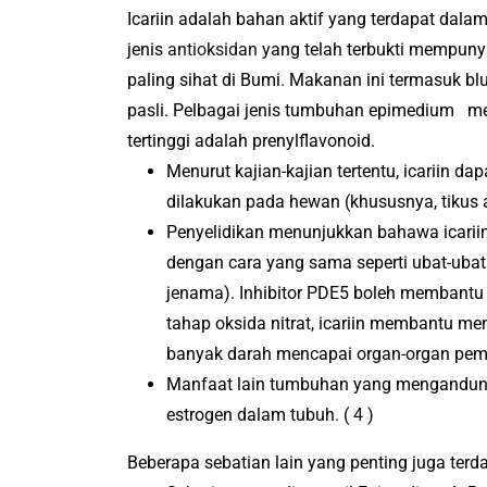
Icariin adalah bahan aktif yang terdapat dal
jenis
antioksidan
yang telah terbukti mempunya
paling sihat di Bumi.
Makanan ini termasuk blue
pasli.
Pelbagai jenis tumbuhan epimedium
me
tertinggi adalah prenylflavonoid.
Menurut kajian-kajian tertentu, icariin 
dilakukan pada hewan (khususnya, tikus 
Penyelidikan menunjukkan bahawa icariin
dengan cara yang sama seperti ubat-ubata
jenama).
Inhibitor PDE5 boleh membantu 
tahap oksida nitrat, icariin membantu me
banyak darah mencapai organ-organ pem
Manfaat lain tumbuhan yang mengandungi
estrogen dalam tubuh.
(
4
)
Beberapa sebatian lain yang penting juga ter