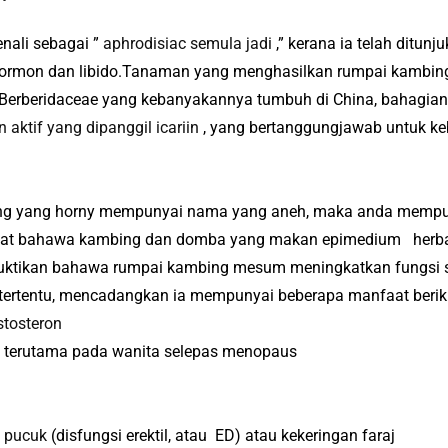
nali sebagai ”
aphrodisiac semula jadi
,” kerana ia telah ditun
ormon dan libido.
Tanaman yang menghasilkan rumpai kambing 
Berberidaceae yang kebanyakannya tumbuh di China, bahagian l
 aktif yang dipanggil icariin
, yang bertanggungjawab untuk k
bing yang horny mempunyai nama yang aneh, maka anda mempu
lihat bahawa kambing dan domba yang makan epimedium
herba
buktikan bahawa rumpai kambing mesum meningkatkan fungsi 
 tertentu, mencadangkan ia mempunyai beberapa manfaat berik
stosteron
 terutama pada wanita selepas menopaus
 pucuk
(disfungsi erektil, atau
ED) atau kekeringan faraj