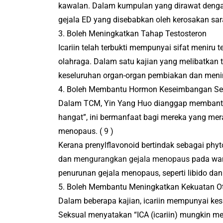
kawalan.
Dalam kumpulan yang dirawat dengan 
gejala ED yang disebabkan oleh kerosakan sar
3. Boleh Meningkatkan Tahap Testosteron
Icariin telah terbukti mempunyai sifat meniru
olahraga.
Dalam satu kajian yang melibatkan t
keseluruhan organ-organ pembiakan dan mening
4. Boleh Membantu Hormon Keseimbangan Se
Dalam TCM, Yin Yang Huo dianggap membantu
hangat”, ini bermanfaat bagi mereka yang me
menopaus.
(
9
)
Kerana prenylflavonoid bertindak sebagai phy
dan
mengurangkan gejala menopaus
pada wan
penurunan gejala menopaus, seperti libido dan 
5. Boleh Membantu Meningkatkan Kekuatan O
Dalam beberapa kajian, icariin mempunyai kes
Seksual menyatakan “ICA (icariin) mungkin m