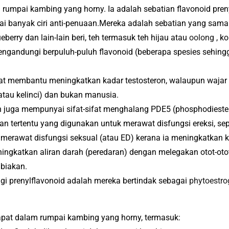
am rumpai kambing yang horny.
Ia adalah sebatian flavonoid pren
i banyak ciri anti-penuaan.
Mereka adalah sebatian yang sama
berry dan lain-lain beri, teh termasuk teh hijau atau
oolong
, ko
ngandungi berpuluh-puluh flavonoid (beberapa spesies sehingg
dapat membantu meningkatkan kadar testosteron, walaupun wajar u
atau kelinci) dan bukan manusia.
 juga mempunyai sifat-sifat menghalang PDE5 (phosphodiester
n tertentu yang digunakan untuk merawat disfungsi ereksi, seper
merawat disfungsi seksual (atau ED) kerana ia meningkatkan ke
ningkatkan aliran darah (peredaran) dengan melegakan otot-otot
biakan.
 prenylflavonoid adalah mereka bertindak sebagai
phytoestro
dapat dalam rumpai kambing yang horny, termasuk: