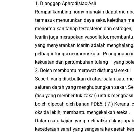
1. Dianggap Aphrodisiac Asli
Rumpai kambing horny mungkin dapat membant
termasuk menurunkan daya seks, keletihan m
menormalkan tahap testosteron dan estrogen, m
Icariin juga merupakan vasodilator, membantu
yang menyarankan icariin adalah menghalang 
pelbagai fungsi neuromuskular.
Penggunaan ica
kekuatan dan pertumbuhan tulang – yang bole
2. Boleh membantu merawat disfungsi erektil
Seperti yang disebutkan di atas, salah sat
saluran darah yang menghubungkan zakar.
Se
(tisu yang membentuk zakar) untuk menghasilk
boleh dipecah oleh bahan PDE5.
(
7
) Kerana i
oksida lebih, membantu mengekalkan ereksi.
Dalam satu kajian yang melibatkan tikus, apab
kecederaan saraf yang sengsara ke daerah ke