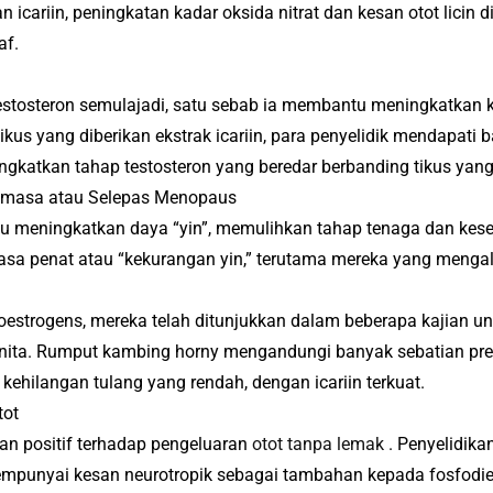
icariin, peningkatan kadar oksida nitrat dan kesan otot lic
af.
 testosteron semulajadi, satu sebab ia membantu meningkatkan k
ikus yang diberikan ekstrak icariin, para penyelidik mendapat
katkan tahap testosteron yang beredar berbanding tikus yang t
masa atau Selepas Menopaus
 meningkatkan daya “yin”, memulihkan tahap tenaga dan kes
rasa penat atau “kekurangan yin,” terutama mereka yang menga
toestrogens, mereka telah ditunjukkan dalam beberapa kajian
ita.
Rumput kambing horny mengandungi banyak sebatian preny
kehilangan tulang yang rendah, dengan icariin terkuat.
tot
an positif terhadap pengeluaran
otot tanpa lemak
.
Penyelidika
empunyai kesan neurotropik sebagai tambahan kepada fosfodie