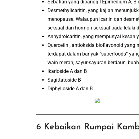
Sebatian yang dipanggil Epimedium A, B
Desmethylicaritin, yang kajian menunjuk
menopause.
Walaupun icariin dan desme
seksual dan hormon seksual pada lelaki
Anhydroicaritin, yang mempunyai kesan y
Quercetin
, antioksida bioflavonoid yang 
terdapat dalam banyak “superfoods” yang 
wain merah, sayur-sayuran berdaun, buah-b
Ikarioside A dan B
Sagittatoside B
Diphylloside A dan B
6 Kebaikan Rumpai Kamb