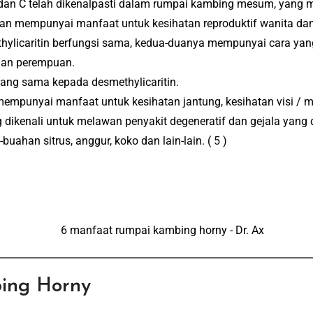
 dan C telah dikenalpasti dalam rumpai kambing mesum, yang 
kan mempunyai manfaat untuk kesihatan reproduktif wanita dan
thylicaritin berfungsi sama, kedua-duanya mempunyai cara ya
 dan perempuan.
ang sama kepada desmethylicaritin.
mempunyai manfaat untuk kesihatan jantung, kesihatan visi / m
dikenali untuk melawan penyakit degeneratif dan gejala yang d
uahan sitrus, anggur, koko dan lain-lain.
(
5
)
ing Horny