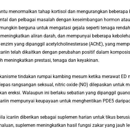
u menormalkan tahap kortisol dan mengurangkan beberapa ke
ental dan pelbagai masalah dengan
keseimbangan hormon
atau
ungkin berguna untuk mengatasi gejala seperti tenaga rendah, 
 meningkatkan aliran darah, dan mempunyai beberapa kebolehan
enzim yang dipanggil acetylcholinesterase (AChE), yang memp
riin telah dikaitkan dengan perubahan positif dalam komposis
h meningkatkan prestasi, tenaga dan keyakinan.
u mekanisme tindakan rumpai kambing mesum ketika merawat E
lepas rangsangan seksual, nitric oxide (NO) dilepaskan untuk
an ereksi.
Walaupun ini berlaku sebatian yang dipanggil gua
cariin mempunyai keupayaan untuk menghentikan PDE5 daripada
ila icariin diberikan sebagai suplemen harian untuk tikus beru
maluan, suplemen meningkatkan hasil fungsi zakar yang jauh l