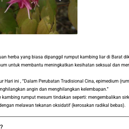
an herba yang biasa dipanggil rumput kambing liar di Barat di
m untuk membantu meningkatkan kesihatan seksual dan meraw
tur Hari ini , “Dalam Perubatan Tradisional Cina, epimedium (r
enghilangkan angin dan menghilangkan kelembapan.”
 kambing rumput mesum tindakan seperti: mengembalikan sir
ngan melawan tekanan oksidatif (kerosakan radikal bebas).
?