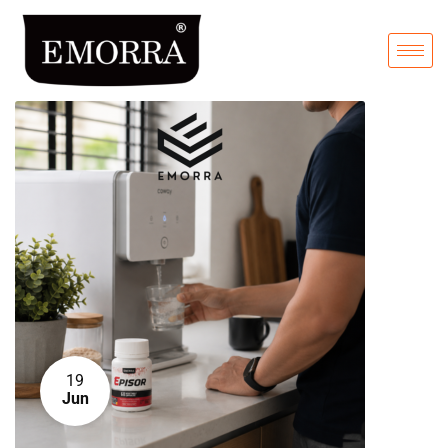
19
Jun