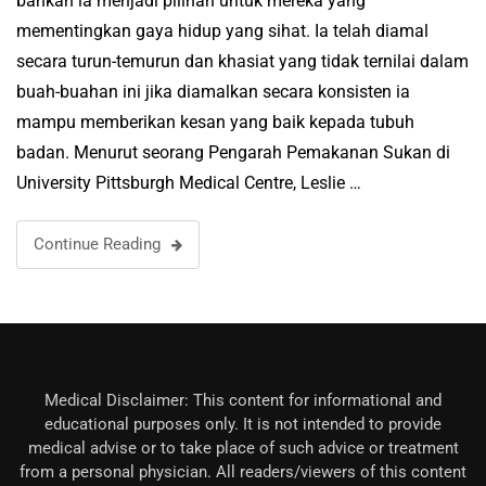
bahkan ia menjadi pilihan untuk mereka yang
mementingkan gaya hidup yang sihat. Ia telah diamal
secara turun-temurun dan khasiat yang tidak ternilai dalam
buah-buahan ini jika diamalkan secara konsisten ia
mampu memberikan kesan yang baik kepada tubuh
badan. Menurut seorang Pengarah Pemakanan Sukan di
University Pittsburgh Medical Centre, Leslie …
Continue Reading
Medical Disclaimer: This content for informational and
educational purposes only. It is not intended to provide
medical advise or to take place of such advice or treatment
from a personal physician. All readers/viewers of this content